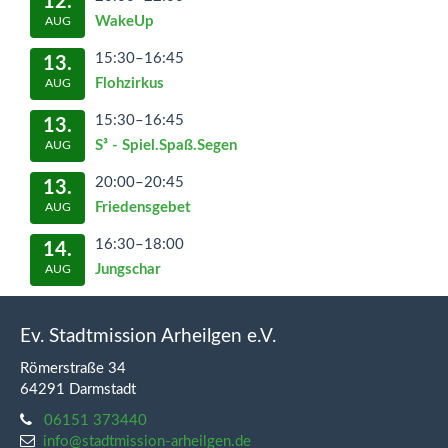
12.
WakeUp
AUG
15:30–16:45
13.
Flohzirkus
AUG
15:30–16:45
13.
S³ - Spiel.Spaß.Segen
AUG
20:00–20:45
13.
Friedensgebet
AUG
16:30–18:00
14.
Jungschar
AUG
Ev. Stadtmission Arheilgen e.V.
Römerstraße 34
64291 Darmstadt
06151 373440
info@stadtmission-arheilgen.de